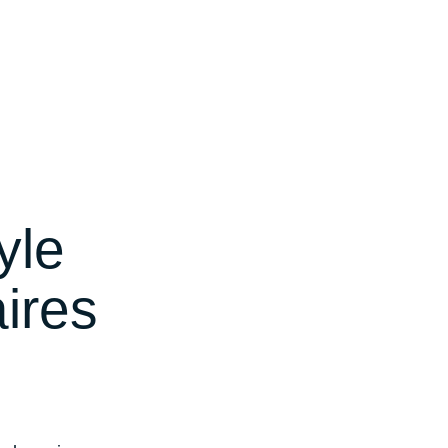
yle
ires