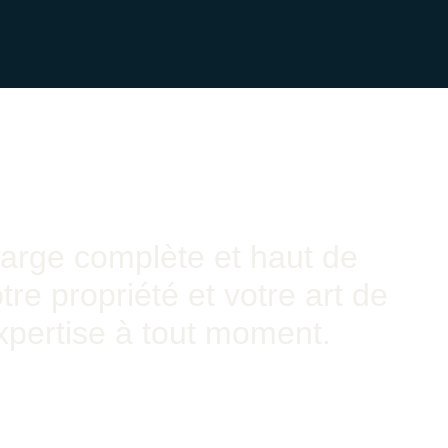
harge complète et haut de
re propriété et votre art de
xpertise à tout moment.