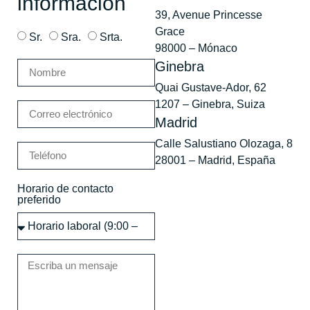
información
39, Avenue Princesse
Grace
Sr.
Sra.
Srta.
98000 – Mónaco
Ginebra
Quai Gustave-Ador, 62
1207 – Ginebra, Suiza
Madrid
Calle Salustiano Olozaga, 8
28001 – Madrid, España
Horario de contacto
preferido